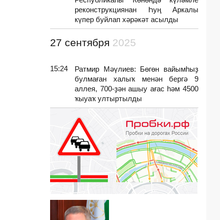
реконструкциянан Һуң Аркалы
күпер буйлап хәрәкәт асылды
27 сентября
2025
15:24
Ратмир Мәүлиев: Бөгөн вайымһыҙ
булмаған халыҡ менән бергә 9
аллея, 700-ҙән ашыу ағас һәм 4500
ҡыуаҡ ултыртылды