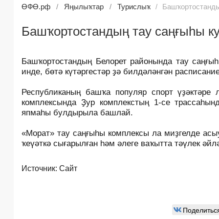
ӨФӨ.рф
Яңылыҡтар
Турислыҡ
Башҡортостанды
Башҡортостандың тау саңғыһы к
Башҡортостандың Белорет районында тау саңғыһ
инде, бөтә күтәргестәр ҙә билдәләнгән расписан
Республиканың башҡа популяр спорт үҙәктәре 
комплексында Ҙур комплекстың 1-се трассаһын
япмаһы булдырыла башлай.
«Морат» тау саңғыһы комплексы ла миҙгелде асы
ҡеүәткә сығарылған һәм әлеге ваҡытта тәүлек әйл
Источник:
Сайт
Поделитьс