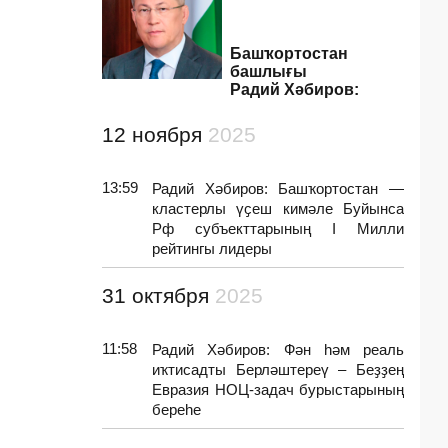
Башҡортостан
башлығы
Радий Хәбиров:
12 ноября
2025
13:59
Радий Хәбиров: Башҡортостан —
кластерлы үҫеш кимәле Буйынса
Рф субъекттарының I Милли
рейтингы лидеры
31 октября
2025
11:58
Радий Хәбиров: Фән һәм реаль
иҡтисадты Берләштереү – Беҙҙең
Евразия НОЦ-задач бурыстарының
береһе