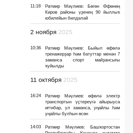
11:18
Ратмир Мәүлиев: Бөгөн Өфөнөң
Киров районы үҙенең 90 йыллыҡ
юбилейын билдәләй
2 ноября
2025
10:36
Ратмир Мәүлиев: Быйыл өфөлә
тренажерҙар һәм батуттар менән 7
заманса спорт майҙансығы
ҡуйылды
11 октября
2025
16:24
Ратмир Мәүлиев: өфөлә электр
транспортын үҫтереүгә айырыуса
иғтибар, ул заманса, уңайлы һәм
уңайлы булһын өсөн
14:03
Ратмир Мәүлиев: Башҡортостан
Республикаһы Көнөндә күләмле