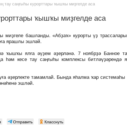
ң тау саңғыһы курорттары ҡышҡы миҙгелде аса
урорттары ҡышҡы миҙгелде аса
ы миҙгеле башланды. «Абҙаҡ» курорты үҙ трассалары
иеға ярашлы эшләй.
лә ҡышҡы ялға әүҙем әҙерләнә. 7 ноябрҙә Банное т
да һәм кесе тау саңғыһы комплексы битләүҙәрендә 
уға әҙерлекте тамамлай. Бында яһалма ҡар системаһы
әнәһенә эшләй.
я
Отправить
Класснуть