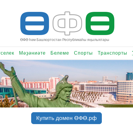
Ө
Ф
Ө
ӨФӨ һәм Башҡортостан Республикаһы яңылыҡтары
селек
Мәҙәниәте
Белеме
Спорты
Транспорты
Купить домен ӨФӨ.рф