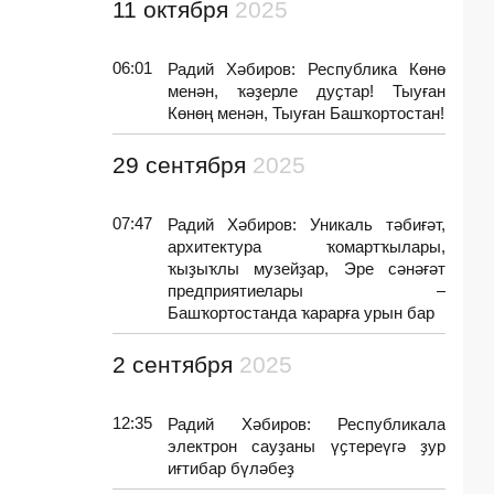
11 октября
2025
06:01
Радий Хәбиров: Республика Көнө
менән, ҡәҙерле дуҫтар! Тыуған
Көнөң менән, Тыуған Башҡортостан!
29 сентября
2025
07:47
Радий Хәбиров: Уникаль тәбиғәт,
архитектура ҡомартҡылары,
ҡыҙыҡлы музейҙар, Эре сәнәғәт
предприятиелары –
Башҡортостанда ҡарарға урын бар
2 сентября
2025
12:35
Радий Хәбиров: Республикала
электрон сауҙаны үҫтереүгә ҙур
иғтибар бүләбеҙ