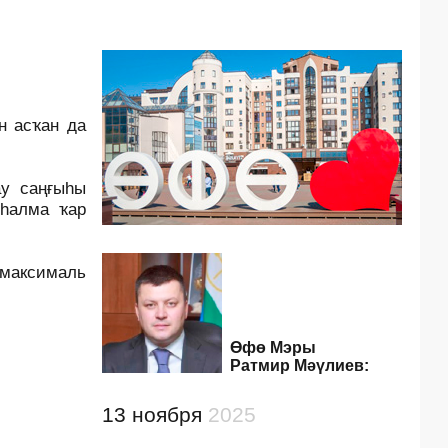
н асҡан да
ау саңғыһы
яһалма ҡар
 максималь
Өфө Мэры
Ратмир Мәүлиев:
13 ноября
2025