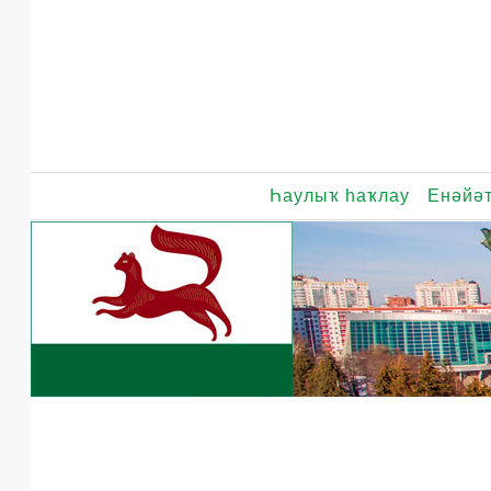
Һаулыҡ һаҡлау
Енәйәт