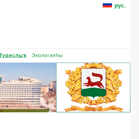
рус.
Турислыҡ
Экологияһы