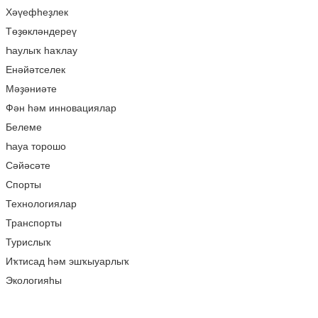
Хәүефһеҙлек
Төҙөкләндереү
Һаулыҡ һаҡлау
Енәйәтселек
Мәҙәниәте
Фән һәм инновациялар
Белеме
Һауа торошо
Сәйәсәте
Спорты
Технологиялар
Транспорты
Турислыҡ
Иҡтисад һәм эшҡыуарлыҡ
Экологияһы