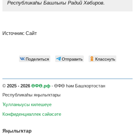
Республикаһы Башлығы Радий Хәбиров.
Источник:
Сайт
Поделиться
Отправить
Класснуть
©
2025 - 2026
ӨФӨ.рф
- ӨФӨ һәм Башҡортостан
Республикаһы яңылыҡтары
Ҡулланыусы килешеүе
Конфиденциаллек сәйәсәте
Яңылыҡтар