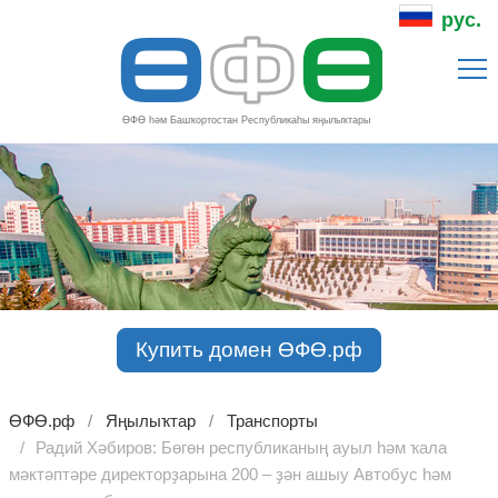
Ө
Ф
Ө
рус.
ӨФӨ һәм Башҡортостан Республикаһы яңылыҡтары
Купить домен ӨФӨ.рф
ӨФӨ.рф
Яңылыҡтар
Транспорты
Радий Хәбиров: Бөгөн республиканың ауыл һәм ҡала
мәктәптәре директорҙарына 200 – ҙән ашыу Автобус һәм