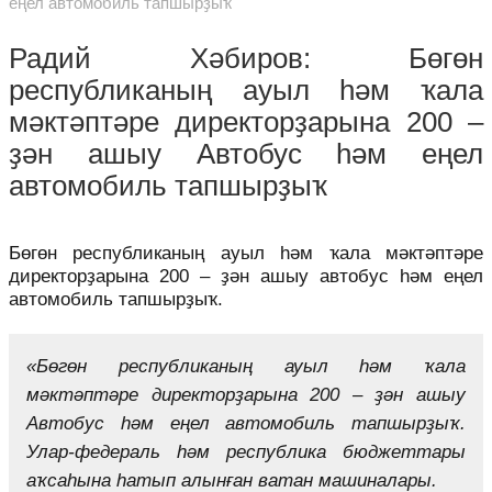
еңел автомобиль тапшырҙыҡ
Радий Хәбиров: Бөгөн
республиканың ауыл һәм ҡала
мәктәптәре директорҙарына 200 –
ҙән ашыу Автобус һәм еңел
автомобиль тапшырҙыҡ
Бөгөн республиканың ауыл һәм ҡала мәктәптәре
директорҙарына 200 – ҙән ашыу автобус һәм еңел
автомобиль тапшырҙыҡ.
«Бөгөн республиканың ауыл һәм ҡала
мәктәптәре директорҙарына 200 – ҙән ашыу
Автобус һәм еңел автомобиль тапшырҙыҡ.
Улар-федераль һәм республика бюджеттары
аҡсаһына һатып алынған ватан машиналары.