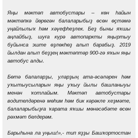
Яңы мәктәп автобустары – көн һайын
мәктәпкә йөрөгән балаларыбыҙ өсөн өҫтәмә
уңайлылыҡ һәм хәүефһеҙлек. Беҙ быны яҡшы
аңлайбыҙ, шуға күрә автопаркты яңыртыу
буйынса эште өҙлөкһөҙ алып барабыҙ. 2019
йылдан алып беҙҙең мәктәптәр 900-гә яҡын яңы
автобус алды.
Бөтә балаларҙы, уларҙың ата-әсәләрен һәм
уҡытыусыларын яңы уҡыу йылы башланыуы
менән ҡотлайым. Мәктәп автобустары
водителдәренә мөһим һәм бик кәрәкле хеҙмәте,
балаларыбыҙға ҡарата яҡшы мөнәсәбәте өсөн
рәхмәт белдерәм.
Барыһына ла уңыш!»,- тип яҙҙы Башҡортостан