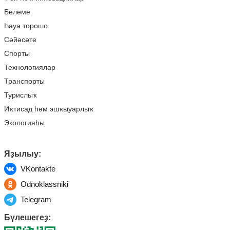
Белеме
Һауа торошо
Сәйәсәте
Спорты
Технологиялар
Транспорты
Турислыҡ
Иҡтисад һәм эшҡыуарлыҡ
Экологияһы
Яҙылыу:
VKontakte
Odnoklassniki
Telegram
Бүлешегеҙ: