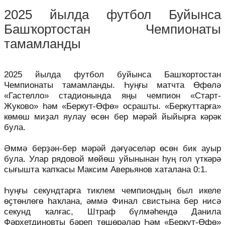
2025 йылда футбол Буйынса
Башҡортостан Чемпионаты
тамамланды
2025 йылда футбол буйынса Башҡортостан
Чемпионаты тамамланды. Һуңғы матчта Өфөлә
«Гастелло» стадионында яңы чемпион «Старт-
Жуково» һәм «Беркут-Өфө» осрашты. «Беркуттарға»
көмөш миҙал яулау өсөн бер мәрәй йыйырға кәрәк
була.
Әммә берҙән-бер мәрәй дәғүәселәр өсөн бик ауыр
була. Улар рядовой мөйөш уйынынан һуң гол үткәрә
сығышта ҡапҡасы Максим Аверьянов хаталана 0:1.
Һуңғы секундтарға тиклем чемпиондың был икеле
өҫтөнлөгө һаҡлана, әммә Финал свистына бер нисә
секунд ҡалғас, Штраф бүлмәһендә Данила
Фәрхетдиновты бәреп төшөрәләр Һәм «Беркут-Өфө»