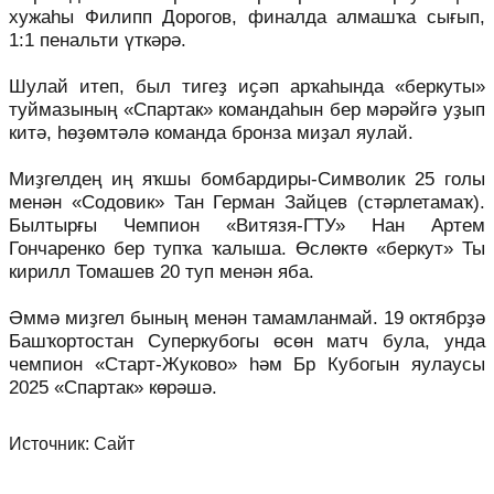
хужаһы Филипп Дорогов, финалда алмашҡа сығып,
1:1 пенальти үткәрә.
Шулай итеп, был тигеҙ иҫәп арҡаһында «беркуты»
туймазының «Спартак» командаһын бер мәрәйгә уҙып
китә, һөҙөмтәлә команда бронза миҙал яулай.
Миҙгелдең иң яҡшы бомбардиры-Символик 25 голы
менән «Содовик» Тан Герман Зайцев (стәрлетамаҡ).
Былтырғы Чемпион «Витязя-ГТУ» Нан Артем
Гончаренко бер тупҡа ҡалыша. Өслөктө «беркут» Ты
кирилл Томашев 20 туп менән яба.
Әммә миҙгел бының менән тамамланмай. 19 октябрҙә
Башҡортостан Суперкубогы өсөн матч була, унда
чемпион «Старт-Жуково» һәм Бр Кубогын яулаусы
2025 «Спартак» көрәшә.
Источник:
Сайт