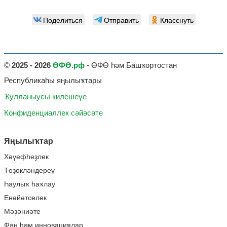
Поделиться
Отправить
Класснуть
©
2025 - 2026
ӨФӨ.рф
- ӨФӨ һәм Башҡортостан
Республикаһы яңылыҡтары
Ҡулланыусы килешеүе
Конфиденциаллек сәйәсәте
Яңылыҡтар
Хәүефһеҙлек
Төҙөкләндереү
Һаулыҡ һаҡлау
Енәйәтселек
Мәҙәниәте
Фән һәм инновациялар