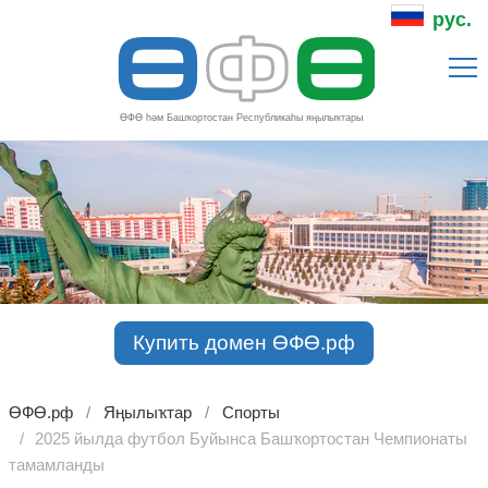
Ө
Ф
Ө
рус.
ӨФӨ һәм Башҡортостан Республикаһы яңылыҡтары
Купить домен ӨФӨ.рф
ӨФӨ.рф
Яңылыҡтар
Спорты
2025 йылда футбол Буйынса Башҡортостан Чемпионаты
тамамланды