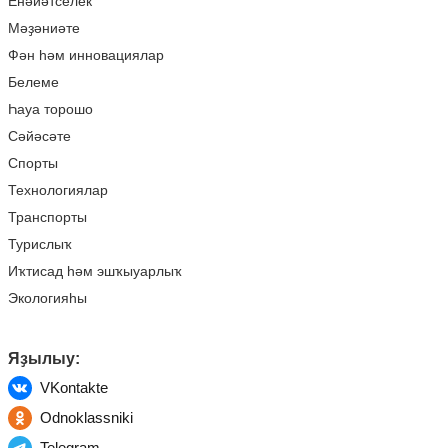
Енәйәтселек
Мәҙәниәте
Фән һәм инновациялар
Белеме
Һауа торошо
Сәйәсәте
Спорты
Технологиялар
Транспорты
Турислыҡ
Иҡтисад һәм эшҡыуарлыҡ
Экологияһы
Яҙылыу:
VKontakte
Odnoklassniki
Telegram