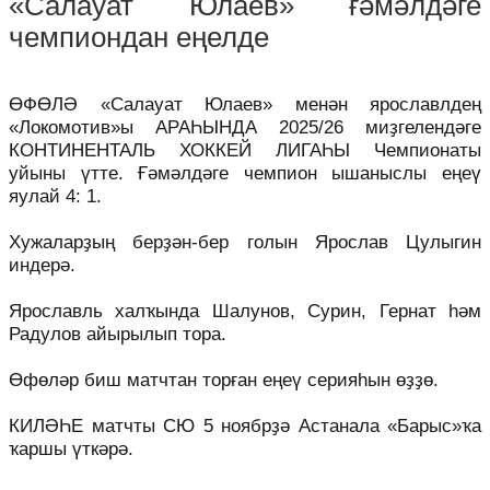
«Салауат Юлаев» ғәмәлдәге
чемпиондан еңелде
ӨФӨЛӘ «Салауат Юлаев» менән ярославлдең
«Локомотив»ы АРАҺЫНДА 2025/26 миҙгелендәге
КОНТИНЕНТАЛЬ ХОККЕЙ ЛИГАҺЫ Чемпионаты
уйыны үтте. Ғәмәлдәге чемпион ышаныслы еңеү
яулай 4: 1.
Хужаларҙың берҙән-бер голын Ярослав Цулыгин
индерә.
Ярославль халҡында Шалунов, Сурин, Гернат һәм
Радулов айырылып тора.
Өфөләр биш матчтан торған еңеү серияһын өҙҙө.
КИЛӘҺЕ матчты СЮ 5 ноябрҙә Астанала «Барыс»ҡа
ҡаршы үткәрә.