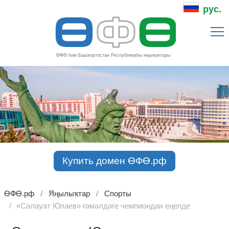
Ө
Ф
Ө
рус.
ӨФӨ һәм Башҡортостан Республикаһы яңылыҡтары
Купить домен ӨФӨ.рф
ӨФӨ.рф
Яңылыҡтар
Спорты
«Салауат Юлаев» ғәмәлдәге чемпиондан еңелде