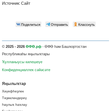
Источник:
Сайт
Поделиться
Отправить
Класснуть
©
2025 - 2026
ӨФӨ.рф
- ӨФӨ һәм Башҡортостан
Республикаһы яңылыҡтары
Ҡулланыусы килешеүе
Конфиденциаллек сәйәсәте
Яңылыҡтар
Хәүефһеҙлек
Төҙөкләндереү
Һаулыҡ һаҡлау