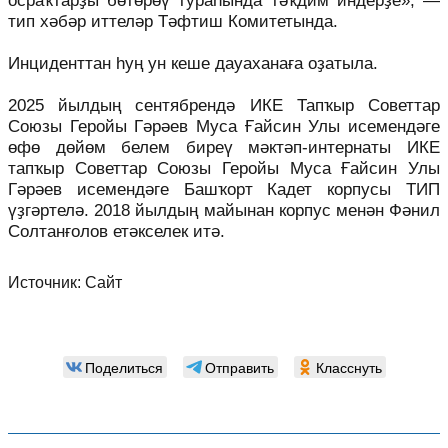
осраҡтарҙы бөтөрөү тураһында тәҡдим индерҙе», —
тип хәбәр иттеләр Тәфтиш Комитетында.
Инциденттан һуң ун кеше дауаханаға оҙатыла.
2025 йылдың сентябрендә ИКЕ Тапҡыр Советтар
Союзы Геройы Гәрәев Муса Ғайсин Улы исемендәге
өфө дөйөм белем биреү мәктәп-интернаты ИКЕ
тапҡыр Советтар Союзы Геройы Муса Ғайсин Улы
Гәрәев исемендәге Башҡорт Кадет корпусы ТИП
үҙгәртелә. 2018 йылдың майынан корпус менән Фәнил
Солтанғолов етәкселек итә.
Источник:
Сайт
Поделиться
Отправить
Класснуть