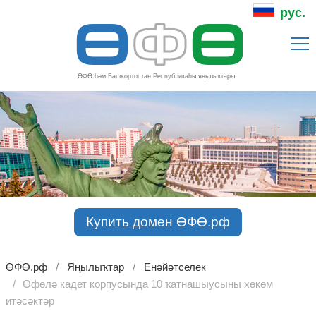
Ө
Ф
Ө
рус.
ӨФӨ һәм Башҡортостан Республикаһы яңылыҡтары
Купить домен ӨФӨ.рф
ӨФӨ.рф
Яңылыҡтар
Енәйәтселек
Өфөлә кадет корпусында 10 ҡатнашыусыны хөкөм
итәсәктәр