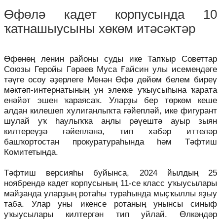
Өфөлә кадет корпусында 10
ҡатнашыусыны хөкөм итәсәктәр
Өфөнөң ленин районы суды ике Тапҡыр Советтар
Союзы Геройы Гәрәев Муса Ғайсин улы исемендәге
тәүге осоу әҙерлеге Менән Өфө дөйөм белем биреү
мәктәп-интернатының ун элекке уҡыусыһына ҡарата
енәйәт эшен ҡараясаҡ. Уларҙы бер төркөм кеше
алдан килешеп хулиганлыҡта ғәйепләй, ике фигурант
шулай уҡ һаулыҡҡа аңлы рәүештә ауыр зыян
килтереүҙә ғәйепләнә, тип хәбәр иттеләр
башҡортостан прокуратураһында һәм Тәфтиш
Комитетында.
Тәфтиш версияһы буйынса, 2024 йылдың 25
ноябрендә кадет корпусының 11-се класс уҡыусылары
майҙанда уларҙың ротаһы тураһында мыҫҡыллы яҙыу
таба. Улар уны икенсе ротаның унынсы синыф
уҡыусылары килтергән тип уйлай. Өлкәндәр