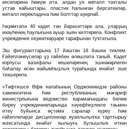
кеселәренә һөжүм итә, алдан уҡ металл таҡталы
устав ҡайыштары, пластик һалынған бирсәткәләр,
металл перекладина һәм болттар әҙерләй.
Һөҙөмтәлә 40 кадет тән йәрәхәттәре ала, уларҙың
икәүһенең һаулығына ауыр зыян килтерелә. Конфликт
учреждение хеҙмәткәрҙәре тарафынан туҡтатыла.
Эш фигуранттарына 17 йәштән 18 йәшкә тиклем.
Ғәйепләнеүселәр үҙ ғәйебен өлөшләтә таный. Кадет
корпусы вазифалы кешеләренең эшмәкәрлеген
баһалау өсөн вайымһыҙлыҡ тураһында енәйәт эше
тикшерелә.
«Тәфтишсе Өфө ҡалаһының Орджоникидзе районы
хакимиәтенә һәм республиканың мәғариф
министрлығына ведомство ҡарамағындағы белем
биреү учреждениеларында хәүефһеҙлекте тәьмин
итеү буйынса өҫтәмә саралар күреү һәм
ғәйеплеләрҙе дисциплинар яуаплылыҡҡа тарттырыу
маҡсатында енәйәт ҡылыуға булышлыҡ иткән