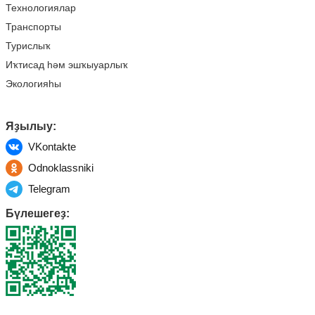
Технологиялар
Транспорты
Турислыҡ
Иҡтисад һәм эшҡыуарлыҡ
Экологияһы
Яҙылыу:
VKontakte
Odnoklassniki
Telegram
Бүлешегеҙ: