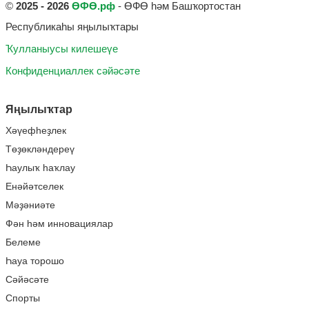
©
2025 - 2026
ӨФӨ.рф
- ӨФӨ һәм Башҡортостан
Республикаһы яңылыҡтары
Ҡулланыусы килешеүе
Конфиденциаллек сәйәсәте
Яңылыҡтар
Хәүефһеҙлек
Төҙөкләндереү
Һаулыҡ һаҡлау
Енәйәтселек
Мәҙәниәте
Фән һәм инновациялар
Белеме
Һауа торошо
Сәйәсәте
Спорты