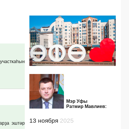
 участкаһын
Мэр Уфы
Ратмир Мавлиев:
13 ноября
2025
арҙа эштәр