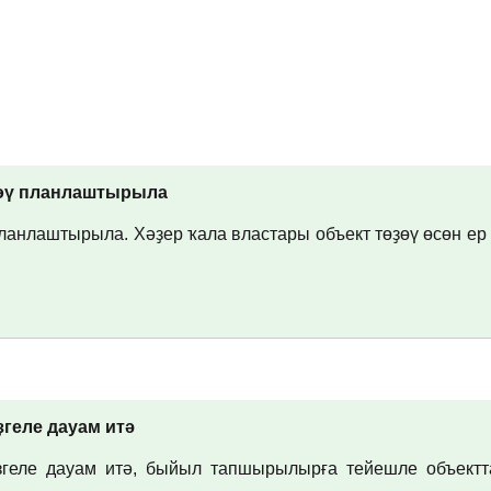
ҙөү планлаштырыла
ланлаштырыла. Хәҙер ҡала властары объект төҙөү өсөн ер
геле дауам итә
ҙгеле дауам итә, быйыл тапшырылырға тейешле объектт