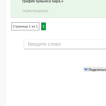
график буйынса бара.»
төҙөкләндереү
Страница 1 из 1
1
Поделитьс