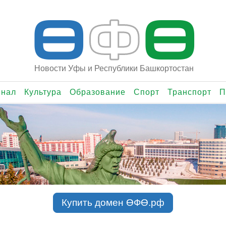
Ө
Ф
Ө
Новости Уфы и Республики Башкортостан
инал
Культура
Образование
Спорт
Транспорт
П
Купить домен ӨФӨ.рф