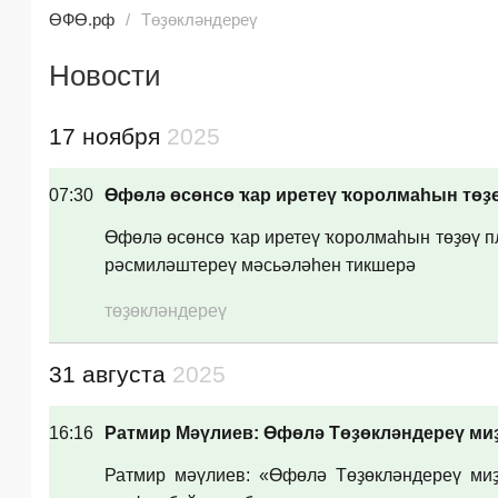
ӨФӨ.рф
Төҙөкләндереү
Новости
17 ноября
2025
07:30
Өфөлә өсөнсө ҡар иретеү ҡоролмаһын тө
Өфөлә өсөнсө ҡар иретеү ҡоролмаһын төҙөү п
рәсмиләштереү мәсьәләһен тикшерә
төҙөкләндереү
31 августа
2025
16:16
Ратмир Мәүлиев: Өфөлә Төҙөкләндереү миҙ
Ратмир мәүлиев: «Өфөлә Төҙөкләндереү ми