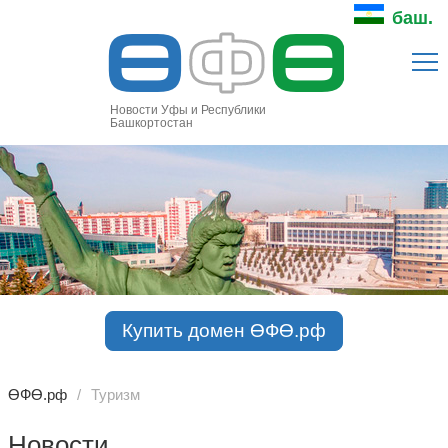
Ө
Ф
Ө
баш.
Новости Уфы и Республики
Башкортостан
Купить домен ӨФӨ.рф
ӨФӨ.рф
Туризм
Новости