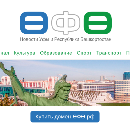
Ө
Ф
Ө
Новости Уфы и Республики Башкортостан
инал
Культура
Образование
Спорт
Транспорт
П
Купить домен ӨФӨ.рф