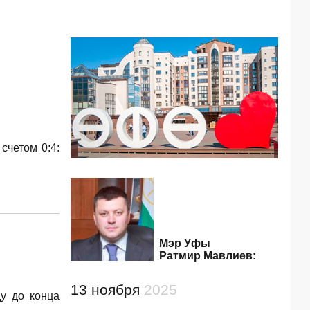
счетом 0:4:
Мэр Уфы
Ратмир Мавлиев:
13 ноября
2025
ду до конца