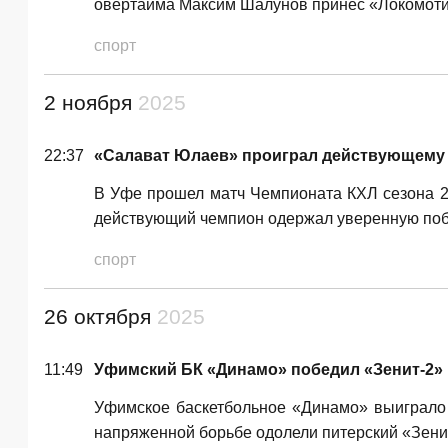
овертайма Максим Шалунов принёс «Локомоти
спорт
2 ноября
2025
22:37
«Салават Юлаев» проиграл действующему
В Уфе прошел матч Чемпионата КХЛ сезона 
действующий чемпион одержал уверенную побе
спорт
26 октября
2025
11:49
Уфимский БК «Динамо» победил «Зенит-2» 
Уфимское баскетбольное «Динамо» выиграло 
напряженной борьбе одолели питерский «Зенит-