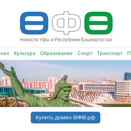
Ө
Ф
Ө
Новости Уфы и Республики Башкортостан
инал
Культура
Образование
Спорт
Транспорт
П
Купить домен ӨФӨ.рф