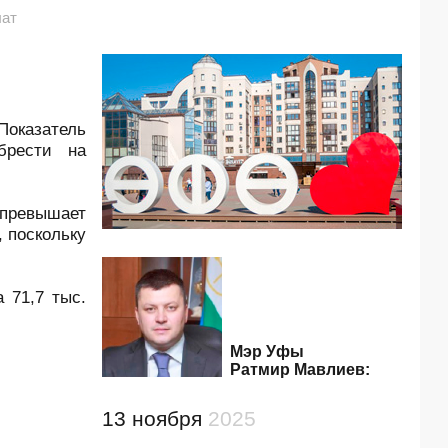
лат
Показатель
брести на
% превышает
, поскольку
 71,7 тыс.
Мэр Уфы
Ратмир Мавлиев:
13 ноября
2025