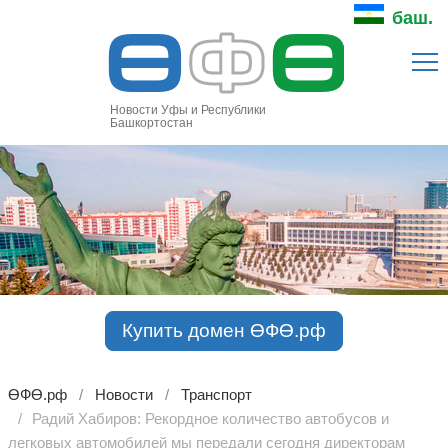
Ө
Ф
Ө
баш.
Новости Уфы и Республики
Башкортостан
Купить домен ӨФӨ.рф
ӨФӨ.рф
Новости
Транспорт
Радий Хабиров: Рекордное количество автобусов и
легковых автомобилей мы передали сегодня директорам