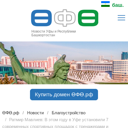
Ө
Ф
Ө
баш.
Новости Уфы и Республики
Башкортостан
Купить домен ӨФӨ.рф
ӨФӨ.рф
Новости
Благоустройство
Ратмир Мавлиев: В этом году в Уфе установили 7
современных спортивных площадок с тренажерами и