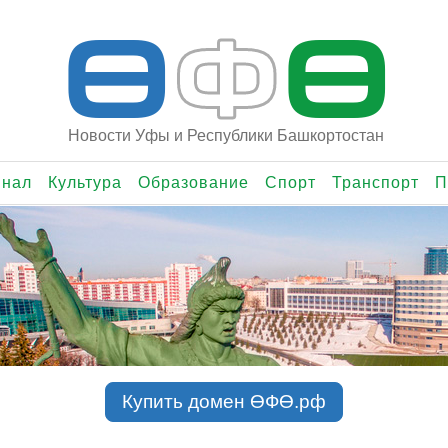
Ө
Ф
Ө
Новости Уфы и Республики Башкортостан
инал
Культура
Образование
Спорт
Транспорт
П
Купить домен ӨФӨ.рф